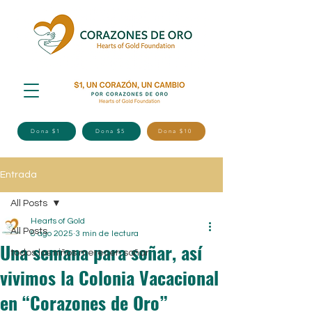
Dona $1
Dona $5
Dona $10
Entrada
All Posts
Hearts of Gold
All Posts
8 ago 2025
3 min de lectura
Una semana para soñar, así
todos los niños merecen soñar
vivimos la Colonia Vacacional
en “Corazones de Oro”